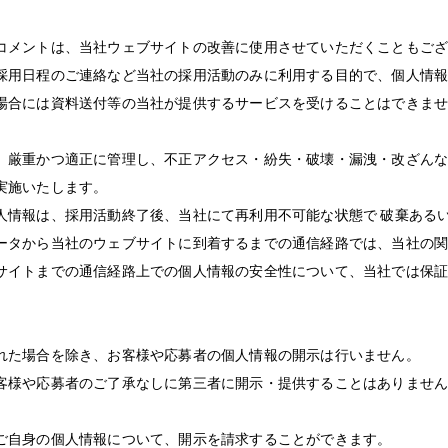
コメントは、当社ウェブサイトの改善に使用させていただくこともご
採用日程のご連絡など当社の採用活動のみに利用する目的で、個人情
場合には資料送付等の当社が提供するサービスを受けることはできま
、厳重かつ適正に管理し、不正アクセス・紛失・破壊・漏洩・改ざん
実施いたします。
人情報は、採用活動終了後、当社にて再利用不可能な状態で 破棄ある
ータから当社のウェブサイトに到着するまでの通信経路では、当社の
サイトまでの通信経路上での個人情報の安全性について、当社では保
れた場合を除き、お客様や応募者の個人情報の開示は行いません。
客様や応募者のご了承なしに第三者に開示・提供することはありませ
ご自身の個人情報について、開示を請求することができます。